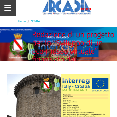
Home
NOVITA'
Redazione di un progetto
per lo “Sviluppo di un
eco-museo virtuale”
finanziato dal
programma Interreg
Italia-Croazia. Soggetto
Istituzionale di
riferimento Comune di
RICCIA (CB).