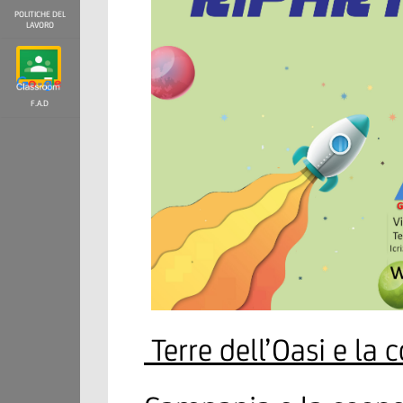
POLITICHE DEL
LAVORO
F.A.D
Terre dell’Oasi e la 