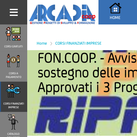
HOME
Home
CORSI FINANZIATI IMPRESE
CORSI GRATUITI
FON.COOP. - Avviso 46 del 14 luglio 2020 – Piani formativi a
sostegno delle im
CORSI A
PAGAMENTO
Approvati i 3 Pro
CORSI FINANZIATI
IMPRESE
CATALOGO