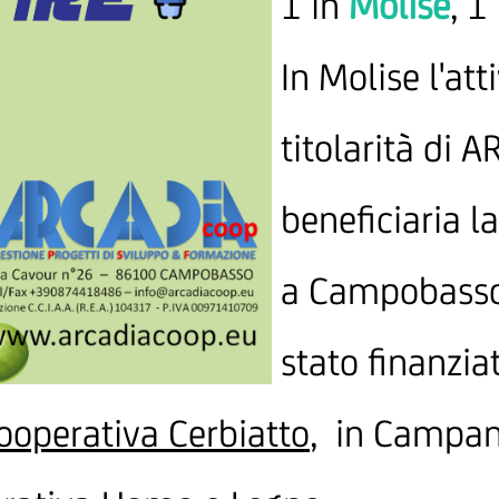
1 in
Molise
, 1
In Molise l'att
titolarità di
beneficiaria l
a Campobasso,
stato finanziat
cooperativa Cerbiatto
, in Campani