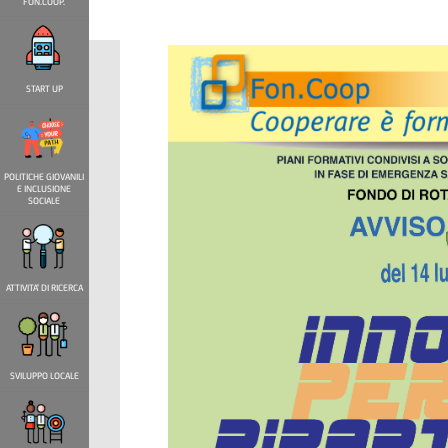
FON.COOP.
START UP
POLITICHE GIOVANILI
E INCLUSIONE
SOCIALE
ATTIVITA' DI RICERCA
SVILUPPO LOCALE