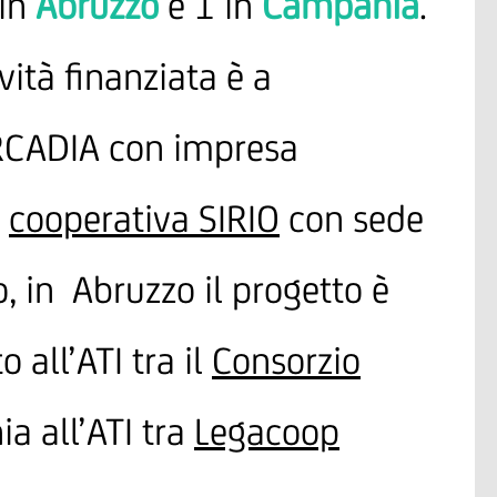
 in
Abruzzo
e 1 in
Campania
.
ività finanziata è a
 ARCADIA con impresa
a
cooperativa SIRIO
con sede
 in Abruzzo il progetto è
o all’ATI tra il
Consorzio
a all’ATI tra
Legacoop