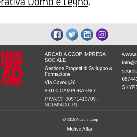
erativa Uomo e Legno
.
ARCADIA COOP IMPRESA
www.a
SOCIALE
info@a
Gestione Progetti di Sviluppo &
segret
Formazione
08744
Via Cavour,26
SKYPE
86100 CAMPOBASSO
P.IVA/CF 00971410709 -
SDI:M5UXCR1
© 2018 Arcadia Coop
Molise Affari