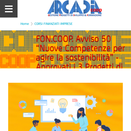
Home
CORSI FINANZIATI IMPRESE
FON.COOP. Avviso 50
“Nuove Competenze per
agire la sostenibilità” -
Approvati i 3 Progetti di
ARCADIA.