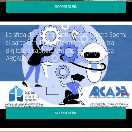
SCOPRI DI PIÙ
La sfida della Cooperativa Spes Contra Spem:
si parte con il piano formativo "S.P.E.S. tra
digitale e capitale umano" progettato da
ARCADIA.
SCOPRI DI PIÙ