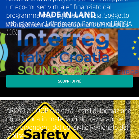
un eco-museo virtuale” finanziato dal
programma Interreg Italia-Croazia. Soggetto
Istituzionale di riferimento Comune di RICCIA
(CB).
SCOPRI DI PIÙ
ARCADIA COOP svolgerà i corsi di formazione
obbligatoria in materia di sicurezza anche
per i dipendenti del Consiglio Regionale del
Molise