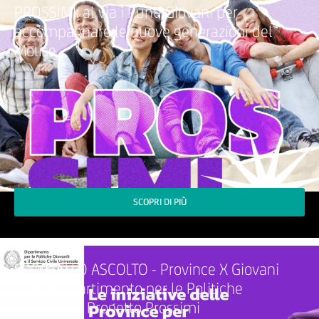
PROSSIMI: al via i Punti Giovani per
accompagnare le nuove generazioni del
Molise
SCOPRI DI PIÙ
SPORTELLO ASCOLTO - Province X Giovani
(UPI e Dipartimento per le Politiche
Giovanili) - Progetto Prossimi