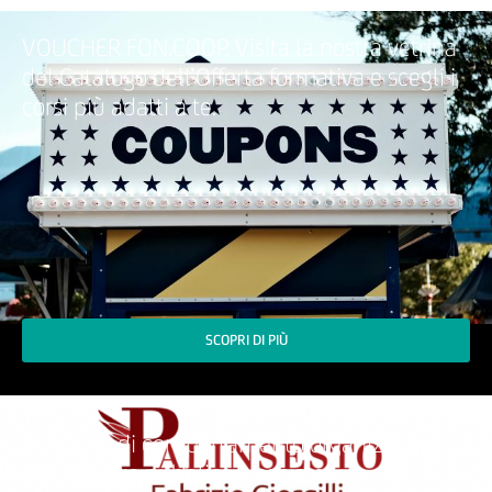
VOUCHER FON.COOP. Visita la nostra vetrina
del Catalogo dell’Offerta formativa e scegli i
corsi più adatti a te.
SCOPRI DI PIÙ
Elementi di comportamento organizzativo
per il lavoro pubblico e sociale