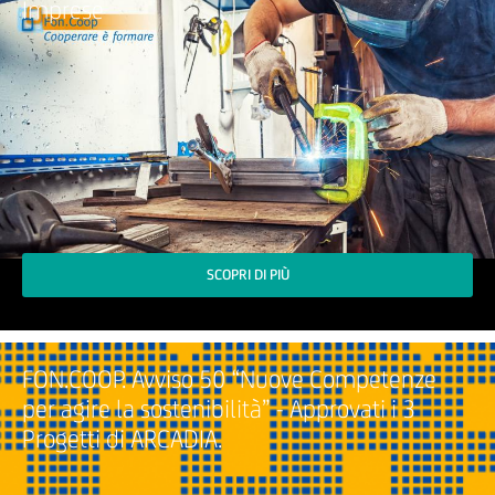
Imprese
SCOPRI DI PIÙ
FON.COOP. Avviso 50 “Nuove Competenze
per agire la sostenibilità” - Approvati i 3
Progetti di ARCADIA.