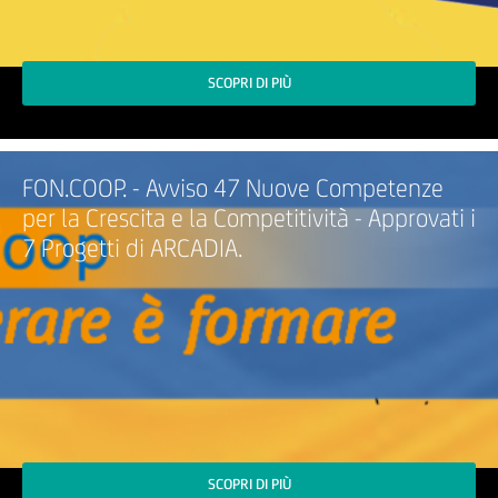
SCOPRI DI PIÙ
FON.COOP. - Avviso 47 Nuove Competenze
per la Crescita e la Competitività - Approvati i
7 Progetti di ARCADIA.
SCOPRI DI PIÙ