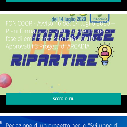
FON.COOP. - Avviso 46 del 14 luglio 2020 –
Piani formativi a sostegno delle imprese in
fase di emergenza sanitaria COVID-19 -
Approvati i 3 Progetti di ARCADIA
SCOPRI DI PIÙ
Redazione di un progetto per lo “Sviluppo di