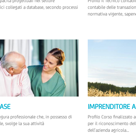
pacità progettuali nel settore
Profilo Il Tecnico contabi
ici collegati a database, secondo processi
contabile delle transazion
normativa vigente, sapend
BASE
IMPRENDITORE A
figura professionale che, in possesso di
Profilo Corso finalizzato a
, svolge la sua attività
per il riconoscimento del
dell’azienda agricola...