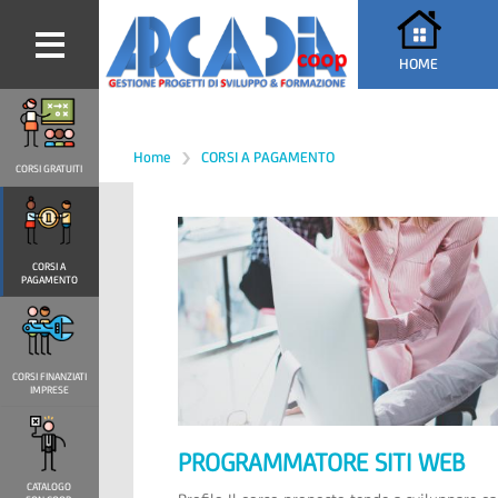
HOME
Home
CORSI A PAGAMENTO
CORSI GRATUITI
CORSI A
PAGAMENTO
CORSI FINANZIATI
IMPRESE
PROGRAMMATORE SITI WEB
CATALOGO