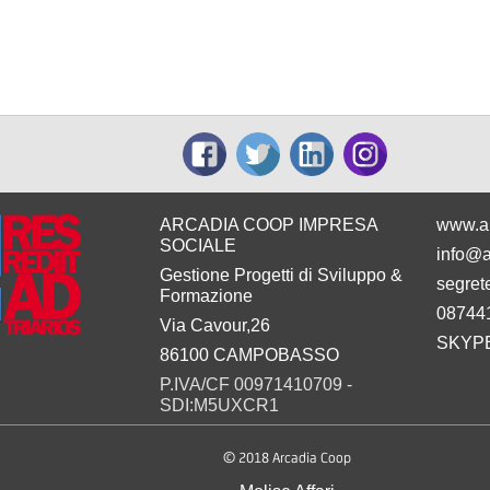
ARCADIA COOP IMPRESA
www.a
SOCIALE
info@a
Gestione Progetti di Sviluppo &
segret
Formazione
08744
Via Cavour,26
SKYPE
86100 CAMPOBASSO
P.IVA/CF 00971410709 -
SDI:M5UXCR1
© 2018 Arcadia Coop