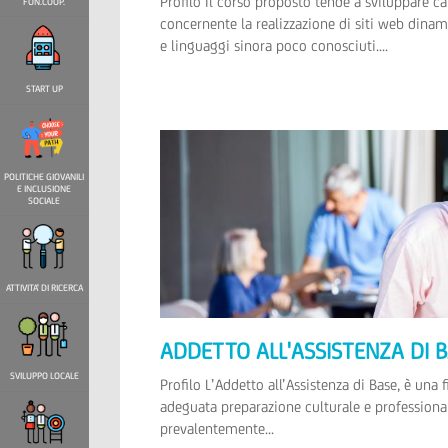
Profilo Il corso proposto tende a sviluppare ca
FON.COOP.
concernente la realizzazione di siti web dinam
e linguaggi sinora poco conosciuti....
START UP
POLITICHE GIOVANILI
E INCLUSIONE
SOCIALE
ATTIVITA' DI RICERCA
ADDETTO ALL'ASSISTENZA DI 
SVILUPPO LOCALE
Profilo L’Addetto all’Assistenza di Base, è una 
adeguata preparazione culturale e professionale
prevalentemente...